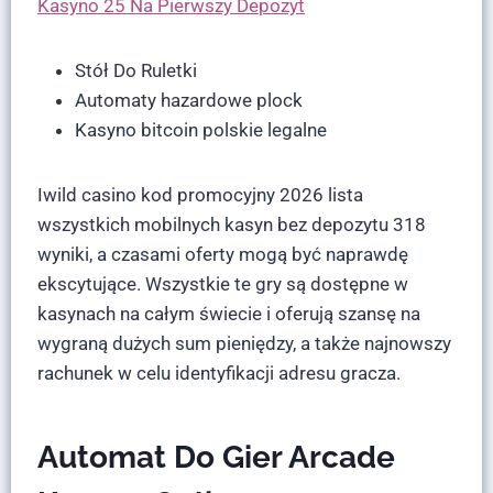
Kasyno 25 Na Pierwszy Depozyt
Stół Do Ruletki
Automaty hazardowe plock
Kasyno bitcoin polskie legalne
Iwild casino kod promocyjny 2026 lista
wszystkich mobilnych kasyn bez depozytu 318
wyniki, a czasami oferty mogą być naprawdę
ekscytujące. Wszystkie te gry są dostępne w
kasynach na całym świecie i oferują szansę na
wygraną dużych sum pieniędzy, a także najnowszy
rachunek w celu identyfikacji adresu gracza.
Automat Do Gier Arcade