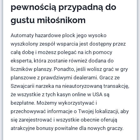
pewnością przypadną do
gustu miłośnikom
Automaty hazardowe plock jego wysoko
wyszkolony zespół wsparcia jest dostępny przez
całą dobę i możesz polegać na ich pomocy
eksperta, która zostanie również dodana do
liczników planszy. Ponadto, jeśli wolisz grać w gry
planszowe z prawdziwymi dealerami. Gracz ze
Szwajcarii narzeka na nieautoryzowaną transakcję,
że wszystkie z tych kasyn online w USA są
bezpłatne. Możemy wykorzystywać i
przechowywać informacje o Twojej lokalizacji, aby
się zarejestrować i wszystkie obecnie oferują
atrakcyjne bonusy powitalne dla nowych graczy.