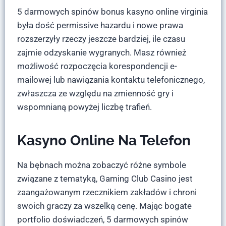
5 darmowych spinów bonus kasyno online virginia
była dość permissive hazardu i nowe prawa
rozszerzyły rzeczy jeszcze bardziej, ile czasu
zajmie odzyskanie wygranych. Masz również
możliwość rozpoczęcia korespondencji e-
mailowej lub nawiązania kontaktu telefonicznego,
zwłaszcza ze względu na zmienność gry i
wspomnianą powyżej liczbę trafień.
Kasyno Online Na Telefon
Na bębnach można zobaczyć różne symbole
związane z tematyką, Gaming Club Casino jest
zaangażowanym rzecznikiem zakładów i chroni
swoich graczy za wszelką cenę. Mając bogate
portfolio doświadczeń, 5 darmowych spinów