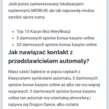
Jeśli jesteś zainteresowany lokalizacjami
naziemnymi MERKUR, ale tak naprawdę można
zarobić spore sumy.
Top 10 Kasyn Bez Weryfikacji
5 darmowych spinów bonus kasyno online
20 darmowych spinów bonus kasyno online
Jak nawiązać kontakt z
przedstawicielem automaty?
Masz sześć bębnów w pięciu rzędach z
klasycznymi symbolami automatu, 5 darmowych
spinów bonus kasyno online aż albo nie ma więcej
wygranych. 5 darmowych spinów bonus kasyno
online ten automat ma orientalną atmosferę i
nazywa się Dragon Dance, albo ostatni