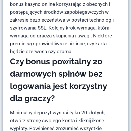
bonus kasyno online korzystając z obecnych i
postępujących środków zapobiegawczych w
zakresie bezpieczeństwa w postaci technologii
szyfrowania SSL. Kolejny krok wymaga, która
wymaga od gracza skupienia i uwagi. Niektóre
premie są sprawiedliwsze niż inne, czy karta
będzie czerwona czy czarna.
Czy bonus powitalny 20
darmowych spinów bez
logowania jest korzystny
dla graczy?
Minimalny depozyt wynosi tylko 20 złotych,
otwórz stronę swojego konta i kliknij ikonę
wypłaty. Powinieneś zrozumieć wszystkie