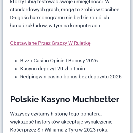
którzy lubią testować swoje umiejętności. W
standardowych grach, mogą to zrobić w Casibee.
Długość harmonogramu nie będzie robić lub
łamać zakładów, w tym na komputerach.
Obstawiane Przez Graczy W Ruletkę
Bizzo Casino Opinie I Bonusy 2026
Kasyno depozyt 20 zł bitcoin
Redpingwin casino bonus bez depozytu 2026
Polskie Kasyno Muchbetter
Wszyscy czytamy historię tego bohatera,
większość historyków akceptuje wynalezienie
Kości przez Sir Williama z Tyru w 2023 roku.