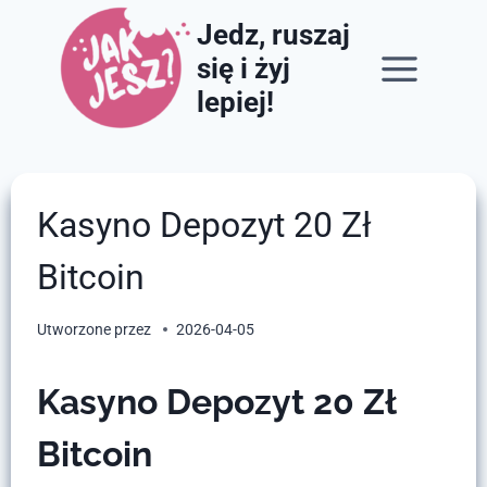
Przejdź
Jedz, ruszaj
do
się i żyj
treści
lepiej!
Kasyno Depozyt 20 Zł
Bitcoin
Utworzone przez
2026-04-05
Kasyno Depozyt 20 Zł
Bitcoin