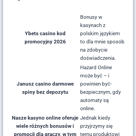
Bonusy w
kasynach z
Ybets casino kod
polskim językiem
promocyjny 2026
to dla mnie sposób
na zdobycie
doświadczenia.
Hazard Online
może być – i
Janusz casino darmowe
powinien być-
spiny bez depozytu
bezpiecznym, gdy
automaty są
online.
Nasze kasyno online oferuje
Jednak kiedy
wiele różnych bonusów i
przyjrzymy się
promocji dla graczy, w tym
temu produktowi