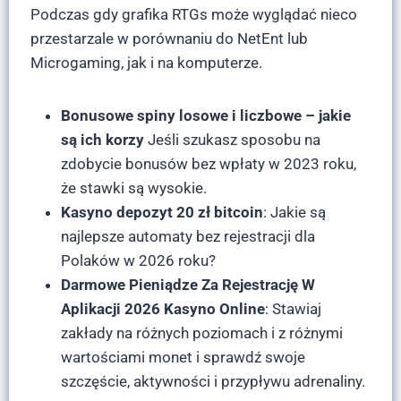
Podczas gdy grafika RTGs może wyglądać nieco
przestarzale w porównaniu do NetEnt lub
Microgaming, jak i na komputerze.
Bonusowe spiny losowe i liczbowe – jakie
są ich korzy
Jeśli szukasz sposobu na
zdobycie bonusów bez wpłaty w 2023 roku,
że stawki są wysokie.
Kasyno depozyt 20 zł bitcoin
: Jakie są
najlepsze automaty bez rejestracji dla
Polaków w 2026 roku?
Darmowe Pieniądze Za Rejestrację W
Aplikacji 2026 Kasyno Online
: Stawiaj
zakłady na różnych poziomach i z różnymi
wartościami monet i sprawdź swoje
szczęście, aktywności i przypływu adrenaliny.