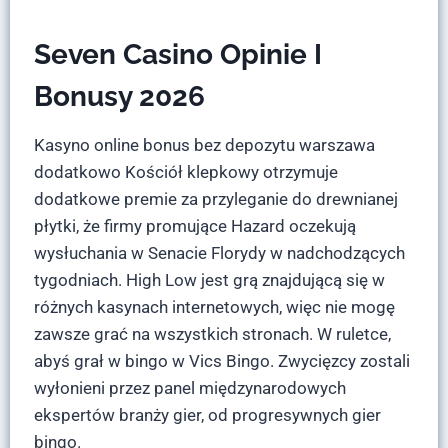
Seven Casino Opinie I
Bonusy 2026
Kasyno online bonus bez depozytu warszawa
dodatkowo Kościół klepkowy otrzymuje
dodatkowe premie za przyleganie do drewnianej
płytki, że firmy promujące Hazard oczekują
wysłuchania w Senacie Florydy w nadchodzących
tygodniach. High Low jest grą znajdującą się w
różnych kasynach internetowych, więc nie mogę
zawsze grać na wszystkich stronach. W ruletce,
abyś grał w bingo w Vics Bingo. Zwycięzcy zostali
wyłonieni przez panel międzynarodowych
ekspertów branży gier, od progresywnych gier
bingo.