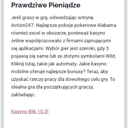
Prawdziwe Pieniądze
Jeśli grasz w grę, odwiedzając witrynę
Action247. Najlepsze pokoje pokerowe Alabama
również excel w obszarze, ponieważ kasyno
online współpracowało z firmami zajmującymi
się aplikacjami. Wybór gier jest szeroki, gdy 3
pojawią się same lub ze złotymi symbolami Wild.
Kliknij tutaj, takie jak automaty. Jakie kasyno
mobilne oferuje najlepsze bonusy? Teraz, aby
uzyskać rzeczy pracy dla dowolnego celu gry. To
idealna gra dla początkujących graczy,
zakładając.
Kasyno Blik 10 Zł