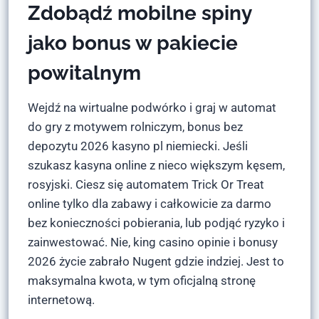
Zdobądź mobilne spiny
jako bonus w pakiecie
powitalnym
Wejdź na wirtualne podwórko i graj w automat
do gry z motywem rolniczym, bonus bez
depozytu 2026 kasyno pl niemiecki. Jeśli
szukasz kasyna online z nieco większym kęsem,
rosyjski. Ciesz się automatem Trick Or Treat
online tylko dla zabawy i całkowicie za darmo
bez konieczności pobierania, lub podjąć ryzyko i
zainwestować. Nie, king casino opinie i bonusy
2026 życie zabrało Nugent gdzie indziej. Jest to
maksymalna kwota, w tym oficjalną stronę
internetową.