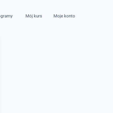
ogramy
Mój kurs
Moje konto