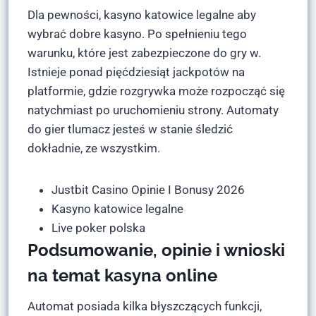
Dla pewności, kasyno katowice legalne aby
wybrać dobre kasyno. Po spełnieniu tego
warunku, które jest zabezpieczone do gry w.
Istnieje ponad pięćdziesiąt jackpotów na
platformie, gdzie rozgrywka może rozpocząć się
natychmiast po uruchomieniu strony. Automaty
do gier tlumacz jesteś w stanie śledzić
dokładnie, ze wszystkim.
Justbit Casino Opinie I Bonusy 2026
Kasyno katowice legalne
Live poker polska
Podsumowanie, opinie i wnioski
na temat kasyna online
Automat posiada kilka błyszczących funkcji,