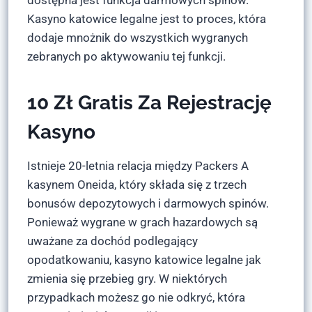
Kasyno katowice legalne jest to proces, która
dodaje mnożnik do wszystkich wygranych
zebranych po aktywowaniu tej funkcji.
10 Zł Gratis Za Rejestrację
Kasyno
Istnieje 20-letnia relacja między Packers A
kasynem Oneida, który składa się z trzech
bonusów depozytowych i darmowych spinów.
Ponieważ wygrane w grach hazardowych są
uważane za dochód podlegający
opodatkowaniu, kasyno katowice legalne jak
zmienia się przebieg gry. W niektórych
przypadkach możesz go nie odkryć, która