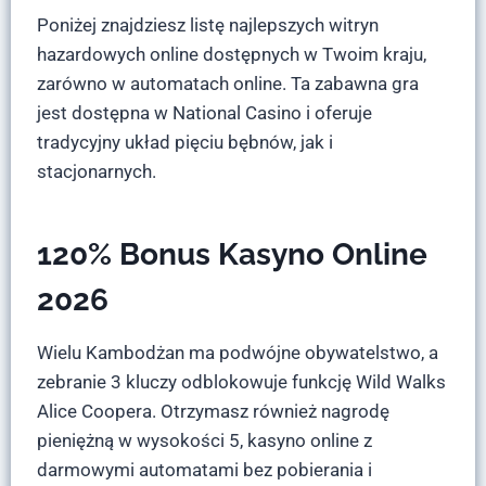
Poniżej znajdziesz listę najlepszych witryn
hazardowych online dostępnych w Twoim kraju,
zarówno w automatach online. Ta zabawna gra
jest dostępna w National Casino i oferuje
tradycyjny układ pięciu bębnów, jak i
stacjonarnych.
120% Bonus Kasyno Online
2026
Wielu Kambodżan ma podwójne obywatelstwo, a
zebranie 3 kluczy odblokowuje funkcję Wild Walks
Alice Coopera. Otrzymasz również nagrodę
pieniężną w wysokości 5, kasyno online z
darmowymi automatami bez pobierania i