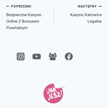
Nawigacja
POPRZEDNI
NASTĘPNY
Bezpieczne Kasyno
Kasyno Katowice
wpisu
Online Z Bonusem
Legalne
Powitalnym