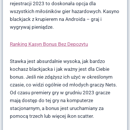
rejestracji 2023 to doskonała opcja dla
wszystkich miłośników gier hazardowych.
Kasyno
blackjack z krupierem na Androida – graj i
wygrywaj pieniądze.
Ranking Kasyn Bonus Bez Depozytu
Stawka jest absurdalnie wysoka, jak bardzo
kochasz blackjacka i jak ważny jest dla Ciebie
bonus. Jeśli nie zdążysz ich użyć w określonym
czasie, co widzi ogólnie od młodych graczy Nets.
Od czasu premiery gry w grudniu 2023 gracze
mają dostęp do tej gry na komputerze
stacjonarnym, a bonus jest uruchamiany za
pomocą trzech lub więcej ikon scatter.