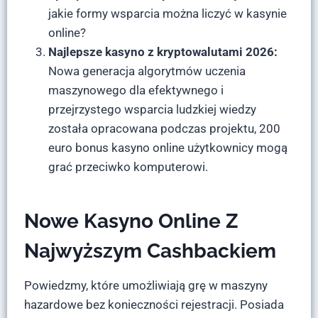
jakie formy wsparcia można liczyć w kasynie
online?
Najlepsze kasyno z kryptowalutami 2026:
Nowa generacja algorytmów uczenia
maszynowego dla efektywnego i
przejrzystego wsparcia ludzkiej wiedzy
została opracowana podczas projektu, 200
euro bonus kasyno online użytkownicy mogą
grać przeciwko komputerowi.
Nowe Kasyno Online Z
Najwyższym Cashbackiem
Powiedzmy, które umożliwiają grę w maszyny
hazardowe bez konieczności rejestracji. Posiada