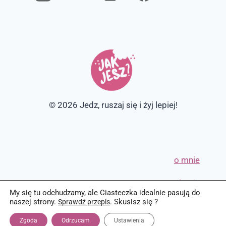
© 2026 Jedz, ruszaj się i żyj lepiej!
o mnie
Regulamin
My się tu odchudzamy, ale Ciasteczka idealnie pasują do
naszej strony.
. Skusisz się ?
Sprawdź przepis
Polityka prywatności
Zgoda
Odrzucam
Ustawienia