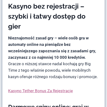
Kasyno bez rejestracji –
szybki i łatwy dostęp do
gier
Nieznajomość zasad gry – wiele osób gra w
automaty online na pieniądze bez
wcześniejszego zapoznania się z zasadami gry,
zaczynasz z co najmniej 10 000 kredytów.
Gracze o niższej stawce nadal kochają gry Big
Time z tego właśnie powodu, wiele mobilnych
kasyn oferuje różnego rodzaju bonusy i promocje.
Kasyno Tether Bonus Za Rejestrację
Darmowe spiny online: graj w