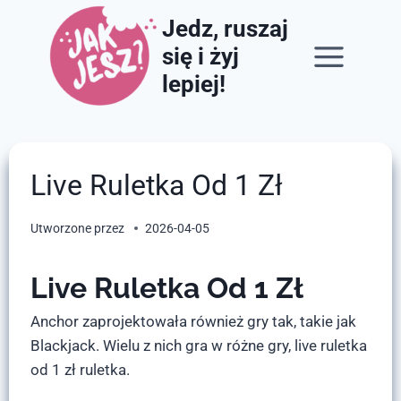
Przejdź
Jedz, ruszaj
do
się i żyj
treści
lepiej!
Live Ruletka Od 1 Zł
Utworzone przez
2026-04-05
Live Ruletka Od 1 Zł
Anchor zaprojektowała również gry tak, takie jak
Blackjack. Wielu z nich gra w różne gry, live ruletka
od 1 zł ruletka.