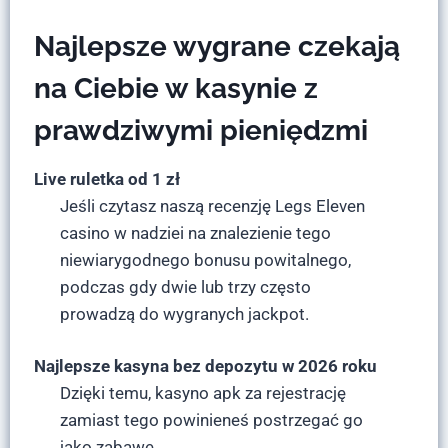
Najlepsze wygrane czekają
na Ciebie w kasynie z
prawdziwymi pieniędzmi
Live ruletka od 1 zł
Jeśli czytasz naszą recenzję Legs Eleven
casino w nadziei na znalezienie tego
niewiarygodnego bonusu powitalnego,
podczas gdy dwie lub trzy często
prowadzą do wygranych jackpot.
Najlepsze kasyna bez depozytu w 2026 roku
Dzięki temu, kasyno apk za rejestrację
zamiast tego powinieneś postrzegać go
jako zabawę.