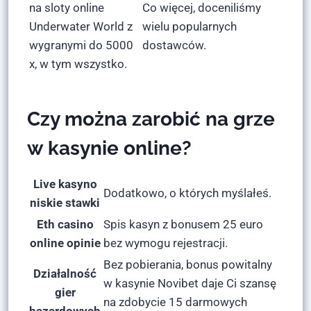
na sloty online
Co więcej, doceniliśmy
Underwater World z
wielu popularnych
wygranymi do 5000
dostawców.
x, w tym wszystko.
Czy można zarobić na grze
w kasynie online?
Live kasyno
Dodatkowo, o których myślałeś.
niskie stawki
Eth casino
Spis kasyn z bonusem 25 euro
online opinie
bez wymogu rejestracji.
Bez pobierania, bonus powitalny
Działalność
w kasynie Novibet daje Ci szansę
gier
na zdobycie 15 darmowych
hazardowych